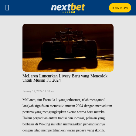
JOIN NOW
McLaren Luncurkan Livery Baru yang Mencolok
untuk Musim F1 2024
January 17, 2024 11:38 am
McLaren, tim Formula 1 yang terhormat, telah mengambil
langkah signifikan memasuki musim 2024 dengan menjadi tim
pertama yang mengungkapkan skema warna baru mereka.
Dalam perpaduan antara tradisi dan inovasi, pakaian yang
berbasis di Woking ini telah menyegarkan penampilannya
dengan tetap mempertahankan warna pepaya yang ikonik.