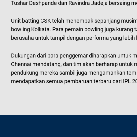
Tushar Deshpande dan Ravindra Jadeja bersaing m
Unit batting CSK telah menembak sepanjang musim te
bowling Kolkata. Para pemain bowling juga kurang
berusaha untuk tampil dengan performa yang lebih b
Dukungan dari para penggemar diharapkan untuk m
Chennai mendatang, dan tim akan berharap untuk m
pendukung mereka sambil juga mengamankan tempat
mendapatkan semua pembaruan terbaru dari IPL 2