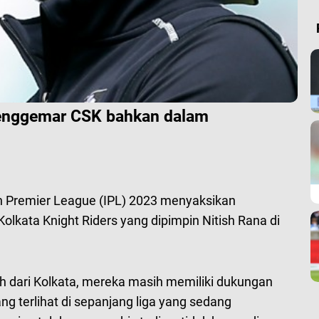
enggemar CSK bahkan dalam
an Premier League (IPL) 2023 menyaksikan
olkata Knight Riders yang dipimpin Nitish Rana di
h dari Kolkata, mereka masih memiliki dukungan
ng terlihat di sepanjang liga yang sedang