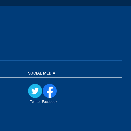
SOCIAL MEDIA
Twitter
Facebook