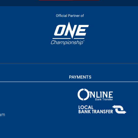
PAYMENTS
ram