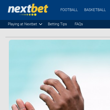
FOOTBALL
BASKETBALL
Playing at Nextbet
Betting Tips
FAQs